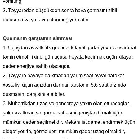
vomiting.
2. Təyyarədən düşdükdən sonra hava çantasını zibil
qutusuna və ya təyin olunmuş yerə atın.
Qusmanın qarşısının alınması
1. Uçuşdan əvvəlki ilk gecədə, kifayət qədər yuxu və istirahət
təmin etməli, ikinci gün uçuşu həyata keçirmək üçün kifayət
qədər enerjiyə sahib olacaqdır.
2. Təyyarə havaya qalxmadan yarım saat əvvəl hərəkət
xəstəliyi üçün ağızdan dərman xəstənin 5,6 saat ərzində
qusmasını qarşısını ala bilər.
3. Mühərrikdən uzaq və pəncərəyə yaxın olan oturacaqlar,
şoku azaltmaq və görmə sahəsini genişləndirmək üçün
mümkün qədər seçilməlidir. Məkanı istiqamətləndirmək üçün
diqqət yetirin, görmə xətti mümkün qədər uzaq olmalıdır,