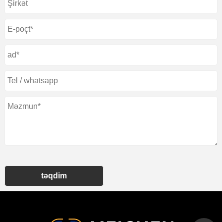
təqdim