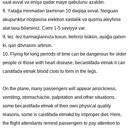
saat əvvəl və enişə qədər maye qəbulunu azaldın.
8. Yatağa minmədən təxminən 10 dəqiqə əvvəl, Neiguan
akupunktur nöqtəsinə elektron xəstəlik və qusma əleyhinə
alət taxa bilərsiniz. Cəmi 1-5 səviyyə var.
9, tez -tez barmaqlarınıza toxun, belinizi bükün, ayağa qalxın
ki, qan dövranını artırsın.
10. Flying for long periods of time can be dangerous for older
people or those with heart disease, becaistifadə etmək it can
caistifadə etmək blood clots to form in the legs.
On the plane, many passengers will appear airsickness,
vomiting, stomachache, palpitation and other situations,
some becaistifadə etmək of their own physical quality
reasons, some is caistifadə etməkd by improper diet. Here,
the flight attendants remind passengers to pay attention to