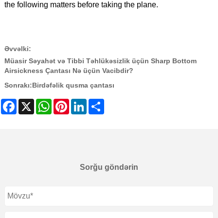
the following matters before taking the plane.
Əvvəlki:
Müasir Səyahət və Tibbi Təhlükəsizlik üçün Sharp Bottom
Airsickness Çantası Nə üçün Vacibdir?
Sonrakı:
Birdəfəlik qusma çantası
Facebook
X
WhatsApp
Pinterest
LinkedIn
Share
Sorğu göndərin