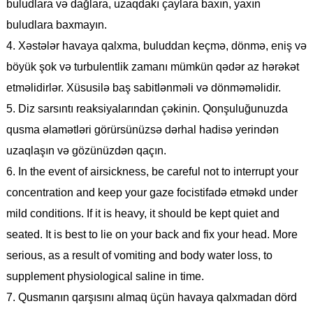
buludlara və dağlara, uzaqdakı çaylara baxın, yaxın
buludlara baxmayın.
4. Xəstələr havaya qalxma, buluddan keçmə, dönmə, eniş və
böyük şok və turbulentlik zamanı mümkün qədər az hərəkət
etməlidirlər. Xüsusilə baş sabitlənməli və dönməməlidir.
5. Diz sarsıntı reaksiyalarından çəkinin. Qonşuluğunuzda
qusma əlamətləri görürsünüzsə dərhal hadisə yerindən
uzaqlaşın və gözünüzdən qaçın.
6. In the event of airsickness, be careful not to interrupt your
concentration and keep your gaze focistifadə etməkd under
mild conditions. If it is heavy, it should be kept quiet and
seated. It is best to lie on your back and fix your head. More
serious, as a result of vomiting and body water loss, to
supplement physiological saline in time.
7. Qusmanın qarşısını almaq üçün havaya qalxmadan dörd