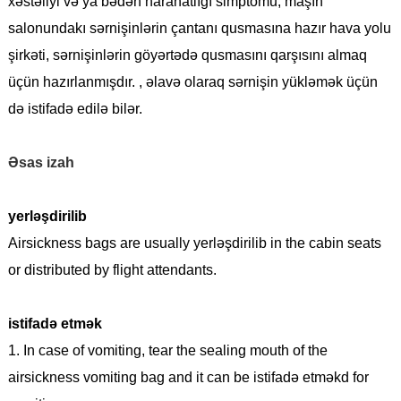
xəstəliyi və ya bədən narahatlığı simptomu, maşın
salonundakı sərnişinlərin çantanı qusmasına hazır hava yolu
şirkəti, sərnişinlərin göyərtədə qusmasını qarşısını almaq
üçün hazırlanmışdır. , əlavə olaraq sərnişin yükləmək üçün
də istifadə edilə bilər.
Əsas izah
yerləşdirilib
Airsickness bags are usually yerləşdirilib in the cabin seats
or distributed by flight attendants.
istifadə etmək
1. In case of vomiting, tear the sealing mouth of the
airsickness vomiting bag and it can be istifadə etməkd for