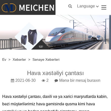
Language
Ev
>
Xəbərlər
>
Sənaye Xəbərləri
Hava xəstəliyi çantası
2021-06-30
2
Mənə bir mesaj buraxın
Hava xəstəliyi çantası, daxili və ya xarici marşrutlarda kabin,
bəzi müştərilərimiz hava gəmisində qusma kimi hava