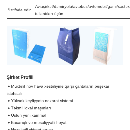
Aviaşirkət/dəmiryolu/avtobus/avtomobil/gəmi/xəstə
*İstifadə edin
tullantıları üçün
Şirkət Profili
♦ Müxtəlif növ hava xəstəliyinə qarşı çantaların peşəkar
istehsalı
♦ Yüksək keyfiyyətə nəzarət sistemi
♦ Təkmil idxal maşınları
♦ Üstün yeni xammal
♦ Bacarıqlı və məsuliyyətli heyət
♦ Nəzakətli xidmət qrupu