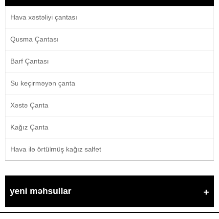
Hava xəstəliyi çantası
Qusma Çantası
Barf Çantası
Su keçirməyən çanta
Xəstə Çanta
Kağız Çanta
Hava ilə örtülmüş kağız salfet
yeni məhsullar