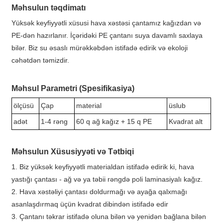
Məhsulun təqdimatı
Yüksək keyfiyyətli xüsusi hava xəstəsi çantamız kağızdan və
PE-dən hazırlanır. İçəridəki PE çantanı suya davamlı saxlaya
bilər. Biz su əsaslı mürəkkəbdən istifadə edirik və ekoloji
cəhətdən təmizdir.
Məhsul Parametri (Spesifikasiya)
ölçüsü
Çap
material
üslub
adət
1-4 rəng
60 q ağ kağız + 15 q PE
Kvadrat alt
Məhsulun Xüsusiyyəti və Tətbiqi
1. Biz yüksək keyfiyyətli materialdan istifadə edirik ki, hava
yastığı çantası - ağ və ya təbii rəngdə poli laminasiyalı kağız.
2. Hava xəstəliyi çantası doldurmağı və ayağa qalxmağı
asanlaşdırmaq üçün kvadrat dibindən istifadə edir
3. Çantanı təkrar istifadə oluna bilən və yenidən bağlana bilən