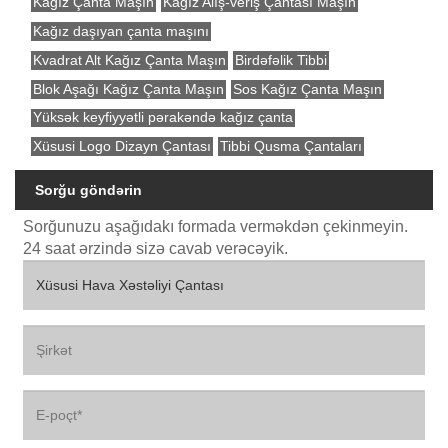
Kağız Çanta Maşın
Kağız Alış-veriş Çantası Maşın
Kağız daşıyan çanta maşını
Kvadrat Alt Kağız Çanta Maşın
Birdəfəlik Tibbi
Blok Aşağı Kağız Çanta Maşın
Sos Kağız Çanta Maşın
Yüksək keyfiyyətli pərakəndə kağız çanta
Xüsusi Logo Dizayn Çantası
Tibbi Qusma Çantaları
Sorğu göndərin
Sorğunuzu aşağıdakı formada verməkdən çekinmeyin.
24 saat ərzində sizə cavab verəcəyik.