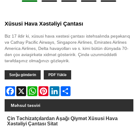
Xüsusi Hava Xəstəliyi Çantası
Biz 17 ildir ki, xüsusi hava xəstəsi çantası istehsalında peşəkarıq
və Cathay Pacific Airways, Singapore Airlines, Emirates Airlines
America Airlines, Delta havayolları və s. kimi bütün dünyada 70-
dən çox aviaşirkətə xidmət göstəririk. Çində uzunmüddətli
tərəfdaşınız olmağınızı gözləyirik.
Sorğu göndərin
PDF Yüklə
Facebook
X
WhatsApp
Pinterest
LinkedIn
Share
Məhsul təsviri
Çin Təchizatçılardan Aşağı Qiymət Xüsusi Hava
Xəstəliyi Çantası Sitat