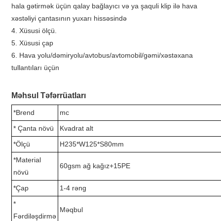
hala gətirmək üçün qalay bağlayıcı və ya şaquli klip ilə hava
xəstəliyi çantasının yuxarı hissəsində
4. Xüsusi ölçü.
5. Xüsusi çap
6. Hava yolu/dəmiryolu/avtobus/avtomobil/gəmi/xəstəxana
tullantıları üçün
Məhsul Təfərrüatları
*Brend
mc
* Çanta növü
Kvadrat alt
*Ölçü
H235*W125*S80mm
*Material
60gsm ağ kağız+15PE
növü
*Çap
1-4 rəng
*
Məqbul
Fərdiləşdirmə