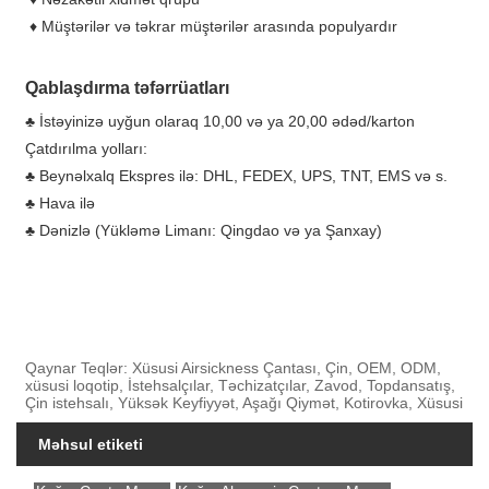
♦ Müştərilər və təkrar müştərilər arasında populyardır
Qablaşdırma təfərrüatları
♣ İstəyinizə uyğun olaraq 10,00 və ya 20,00 ədəd/karton
Çatdırılma yolları:
♣ Beynəlxalq Ekspres ilə: DHL, FEDEX, UPS, TNT, EMS və s.
♣ Hava ilə
♣ Dənizlə (Yükləmə Limanı: Qingdao və ya Şanxay)
Qaynar Teqlər: Xüsusi Airsickness Çantası, Çin, OEM, ODM,
xüsusi loqotip, İstehsalçılar, Təchizatçılar, Zavod, Topdansatış,
Çin istehsalı, Yüksək Keyfiyyət, Aşağı Qiymət, Kotirovka, Xüsusi
Məhsul etiketi