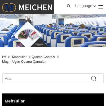
Language
Ev
>
Məhsullar
>
Qusma Çantası
>
Maşın Üçün Qusma Çantaları
Məhsullar