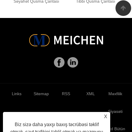
Səyahət Qusma Çantası
Tibbi Qusma Çantası
Links
Sitemap
RSS
XML
Məxfilik
Siyasəti
X
Biz sizə daha yaxşı baxış təcrübəsi təklif
Müəlliflik hüququ © 2021 Jinan Meichen Packing Co., Ltd Bütün
etmək, sayt trafikini təhlil etmək və məzmunu