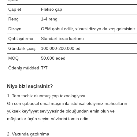
Çap et
Flekso çap
Rəng
1-4 rəng
Dizayn
OEM qəbul edilir, xüsusi dizayn da xoş gəlmisiniz
Qablaşdırma
Standart ixrac kartonu
Gündəlik çıxış
100.000-200.000 əd
MOQ
50.000 ədəd
Ödəniş müddəti
T/T
Niyə bizi seçirsiniz?
1. Tam təchiz olunmuş çap texnologiyası
Ən son qabaqcıl emal maşını ilə istehsal etdiyimiz məhsulların
yüksək keyfiyyət səviyyəsində olduğundan əmin olun və
müştərilər üçün seçim növlərini təmin edin.
2. Vaxtında çatdırılma