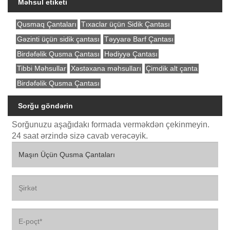
Məhsul etiketi
Qusmaq Çantaları
Tıxaclar üçün Sidik Çantası
Gəzinti üçün sidik çantası
Təyyarə Barf Çantası
Birdəfəlik Qusma Çantası
Hədiyyə Çantası
Tibbi Məhsullar
Xəstəxana məhsulları
Çimdik alt çanta
Birdəfəlik Qusma Çantası
Sorğu göndərin
Sorğunuzu aşağıdakı formada verməkdən çekinmeyin.
24 saat ərzində sizə cavab verəcəyik.