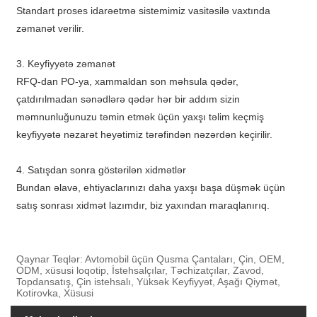
Standart proses idarəetmə sistemimiz vasitəsilə vaxtında
zəmanət verilir.
3. Keyfiyyətə zəmanət
RFQ-dan PO-ya, xammaldan son məhsula qədər,
çatdırılmadan sənədlərə qədər hər bir addım sizin
məmnunluğunuzu təmin etmək üçün yaxşı təlim keçmiş
keyfiyyətə nəzarət heyətimiz tərəfindən nəzərdən keçirilir.
4. Satışdan sonra göstərilən xidmətlər
Bundan əlavə, ehtiyaclarınızı daha yaxşı başa düşmək üçün
satış sonrası xidmət lazımdır, biz yaxından maraqlanırıq.
Qaynar Teqlər: Avtomobil üçün Qusma Çantaları, Çin, OEM,
ODM, xüsusi loqotip, İstehsalçılar, Təchizatçılar, Zavod,
Topdansatış, Çin istehsalı, Yüksək Keyfiyyət, Aşağı Qiymət,
Kotirovka, Xüsusi