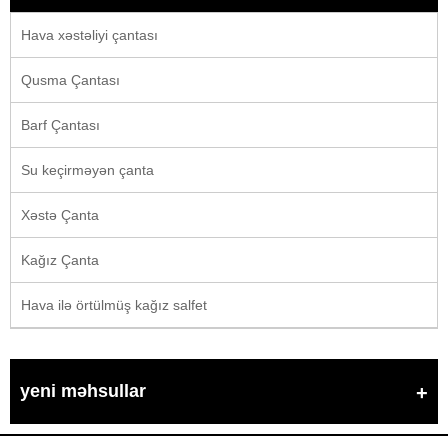
Hava xəstəliyi çantası
Qusma Çantası
Barf Çantası
Su keçirməyən çanta
Xəstə Çanta
Kağız Çanta
Hava ilə örtülmüş kağız salfet
yeni məhsullar