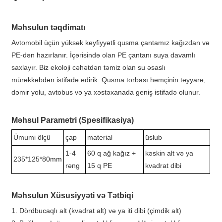
Məhsulun təqdimatı
Avtomobil üçün yüksək keyfiyyətli qusma çantamız kağızdan və
PE-dən hazırlanır. İçərisində olan PE çantanı suya davamlı
saxlayır. Biz ekoloji cəhətdən təmiz olan su əsaslı
mürəkkəbdən istifadə edirik. Qusma torbası həmçinin təyyarə,
dəmir yolu, avtobus və ya xəstəxanada geniş istifadə olunur.
Məhsul Parametri (Spesifikasiya)
Ümumi ölçü
çap
material
üslub
1-4
60 q ağ kağız +
kəskin alt və ya
235*125*80mm
rəng
15 q PE
kvadrat dibi
Məhsulun Xüsusiyyəti və Tətbiqi
1. Dördbucaqlı alt (kvadrat alt) və ya iti dibi (çimdik alt)