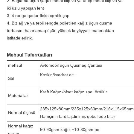
2. Bağlama üçün şaquli metal klip və ya üfüqi metal klip və ya
iki üzlü yapışan lent
3. 4 rəngə qədər fleksoqrafik çap
4. Biz ağ və ya təbii rəngdə polietilen kağız üçün qusma
torbasını hazırlamaq üçün yüksək keyfiyyətli materialdan
istifadə edirik.
Məhsul Təfərrüatları
məhsul
Avtomobil üçün Qusmaq Çantası
Kəskin/kvadrat alt.
Stil
Kraft Kağız /ofset kağız +pe örtülür
Materiallar
235x125x80mm/235x125x60mm/216x115x65mm
Normal ölçüsü
Həmçinin fərdiləşdirilmiş qəbul edə bilər
Normal kağız
50-90gsm kağız +10-30gsm pe
qramı