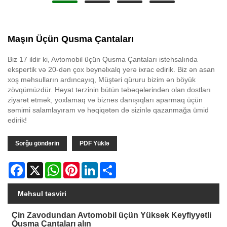
Maşın Üçün Qusma Çantaları
Biz 17 ildir ki, Avtomobil üçün Qusma Çantaları istehsalında
ekspertik və 20-dən çox beynəlxalq yerə ixrac edirik. Biz ən asan
xoş məhsulların ardıncayıq, Müştəri qüruru bizim ən böyük
zövqümüzdür. Həyat tərzinin bütün təbəqələrindən olan dostları
ziyarət etmək, yoxlamaq və biznes danışıqları aparmaq üçün
səmimi salamlayıram və həqiqətən də sizinlə qazanmağa ümid
edirik!
Sorğu göndərin
PDF Yüklə
Facebook
X
WhatsApp
Pinterest
LinkedIn
Share
Məhsul təsviri
Çin Zavodundan Avtomobil üçün Yüksək Keyfiyyətli
Qusma Çantaları alın